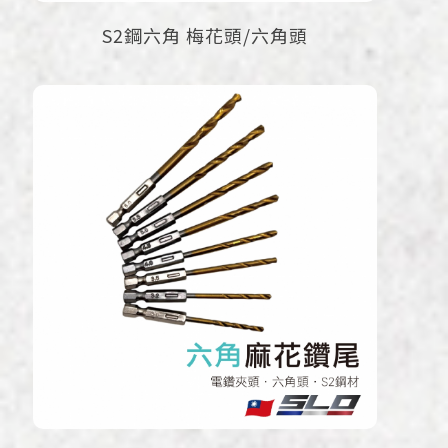
S2鋼六角 梅花頭/六角頭