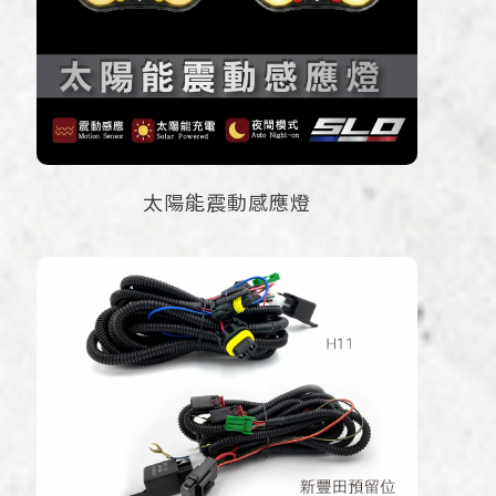
太陽能震動感應燈