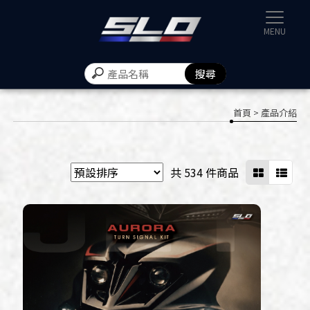
速辰汽機
首頁
> 產品介紹
共 534 件商品