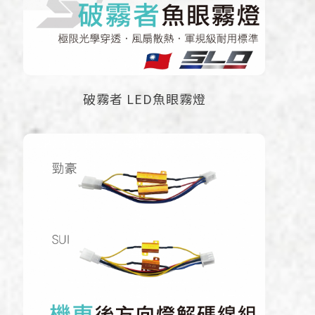
破霧者 LED魚眼霧燈