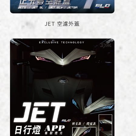
JET 空濾外蓋