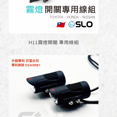
H11霧燈開關 專用線組