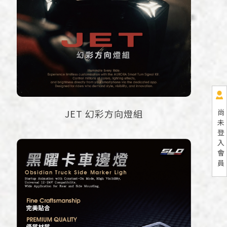
尚
JET 幻彩方向燈組
未
登
入
會
員