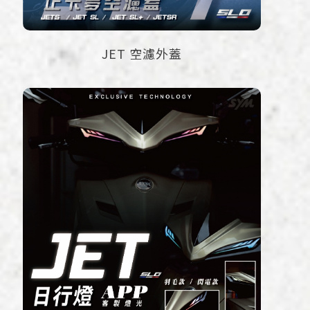
JET 空濾外蓋