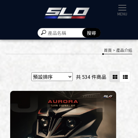
速辰汽機
首頁
> 產品介紹
共 534 件商品