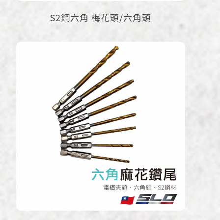
S2鋼六角 梅花頭/六角頭