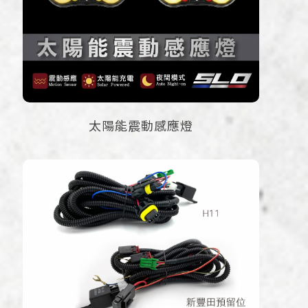
太陽能震動感應燈