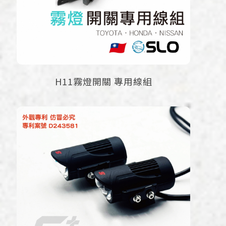
H11霧燈開關 專用線組