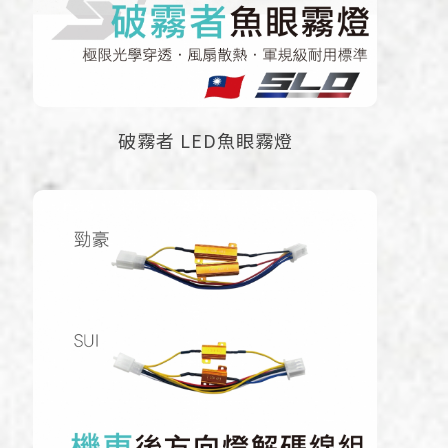
破霧者 LED魚眼霧燈