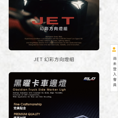
尚
JET 幻彩方向燈組
未
登
入
會
員