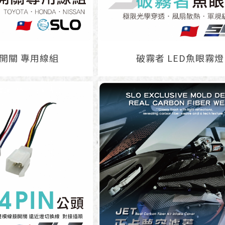
燈開關 專用線組
破霧者 LED魚眼霧燈