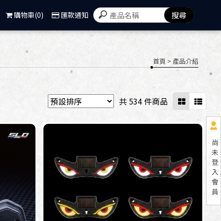
屏東機車大燈改裝,屏東機車尾燈
購物車(0)
匯款通知
首頁
> 產品介紹
共 534 件商品
尚
未
登
入
會
員