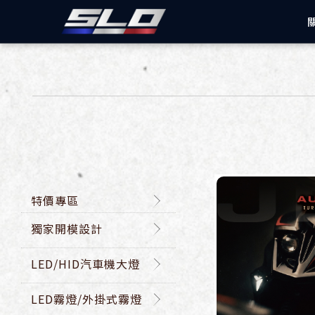
速辰汽機車精
特價專區
獨家開模設計
LED/HID汽車機大燈
LED霧燈/外掛式霧燈