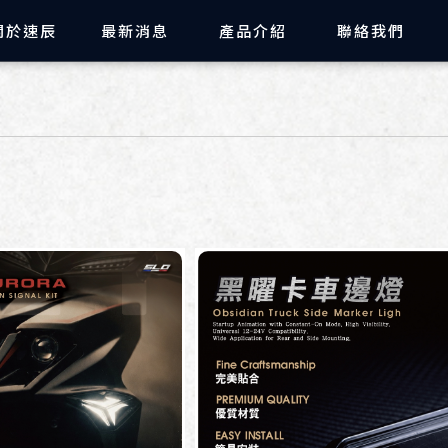
品-機車大燈改裝,機車尾燈改裝,
關於速辰
最新消息
產品介紹
聯絡我們