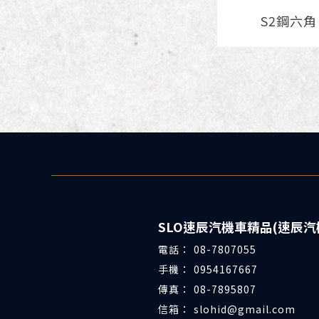
S2鋼六角
08-7807055
0954167667
08-7895807
slohid@gmail.com