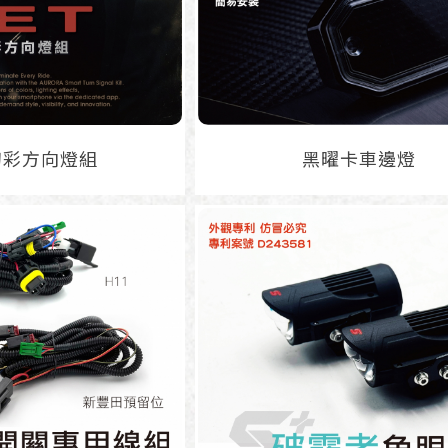
 幻彩方向燈組
黑曜卡車邊燈