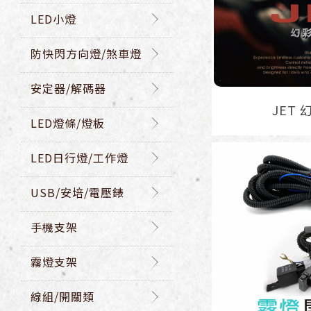
LED小燈
防快閃方向燈/煞車燈
安定器/解碼器
JET
LED燈條/燈板
LED日行燈/工作燈
USB/安培/電壓錶
手機支架
霧燈支架
線組/開關類