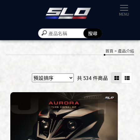
速辰汽機
首頁
> 產品介紹
共 534 件商品