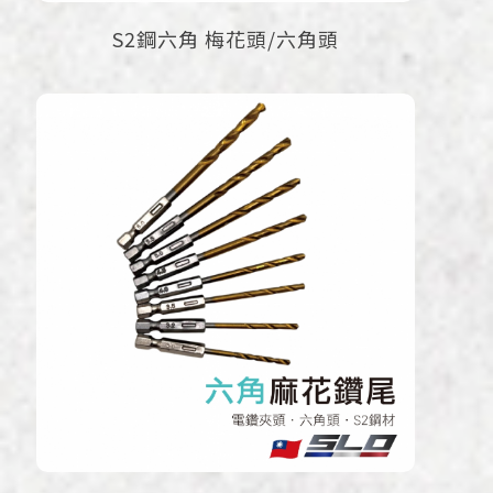
S2鋼六角 梅花頭/六角頭