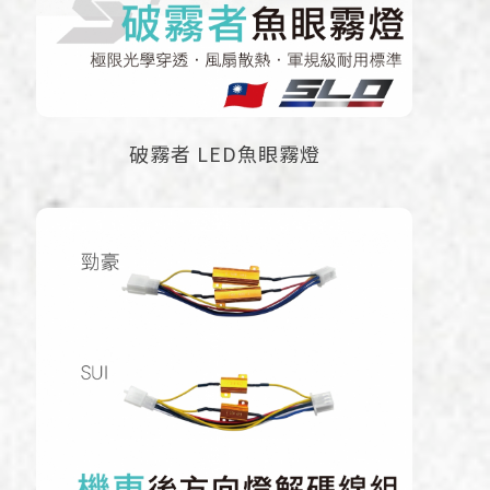
破霧者 LED魚眼霧燈