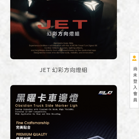
尚
JET 幻彩方向燈組
未
登
入
會
員