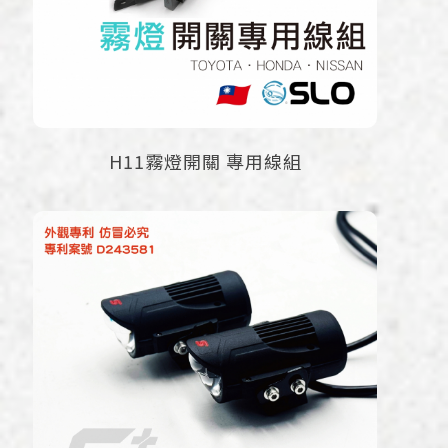
H11霧燈開關 專用線組