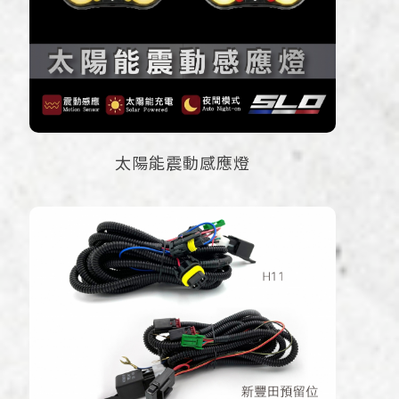
太陽能震動感應燈