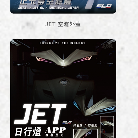
JET 空濾外蓋