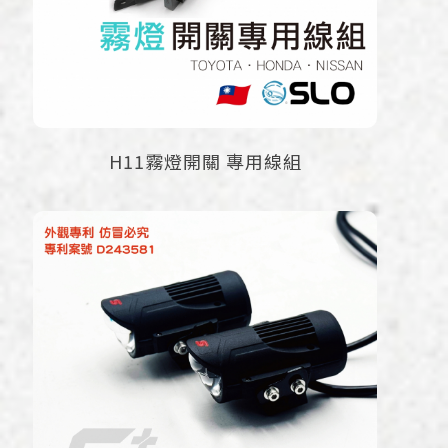
H11霧燈開關 專用線組