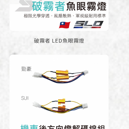
破霧者 LED魚眼霧燈