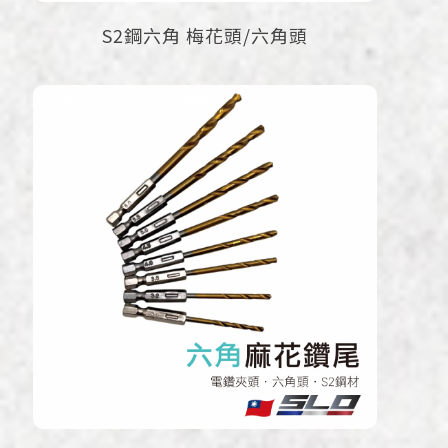
S2鋼六角 梅花頭/六角頭