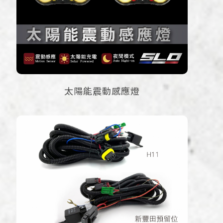
太陽能震動感應燈