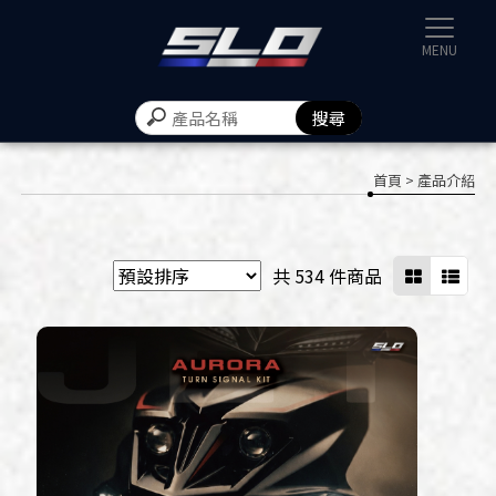
速辰汽機
首頁
> 產品介紹
共 534 件商品