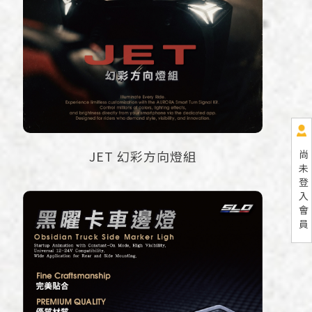
尚
JET 幻彩方向燈組
未
登
入
會
員