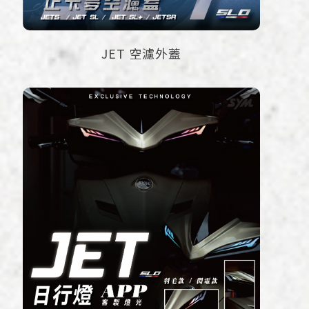
JET 空濾外蓋