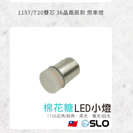
1157/T20雙芯 36晶風扇款 煞車燈