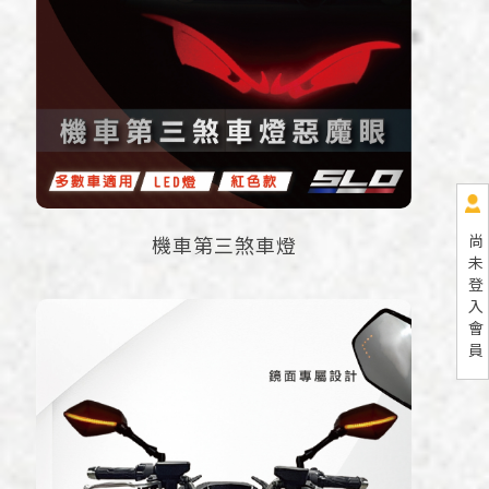
尚
機車第三煞車燈
未
登
入
會
員