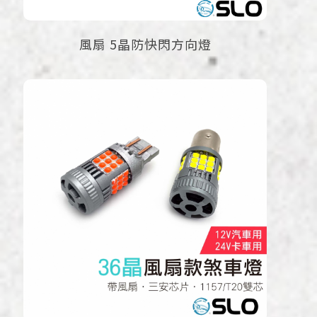
風扇 5晶防快閃方向燈