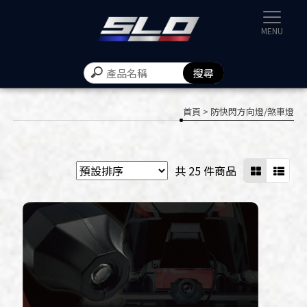
速辰汽機
首頁
> 防快閃方向燈/煞車燈
共 25 件商品