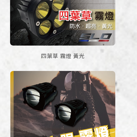
四葉草 霧燈 黃光