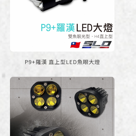
P9+羅漢 直上型LED魚眼大燈