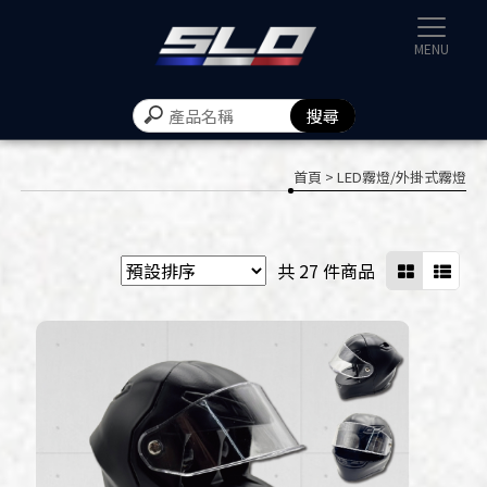
速辰汽機
首頁
> LED霧燈/外掛式霧燈
共 27 件商品