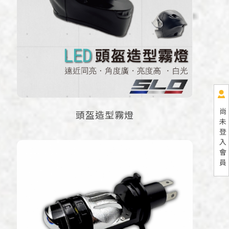
尚
頭盔造型霧燈
未
登
入
會
員