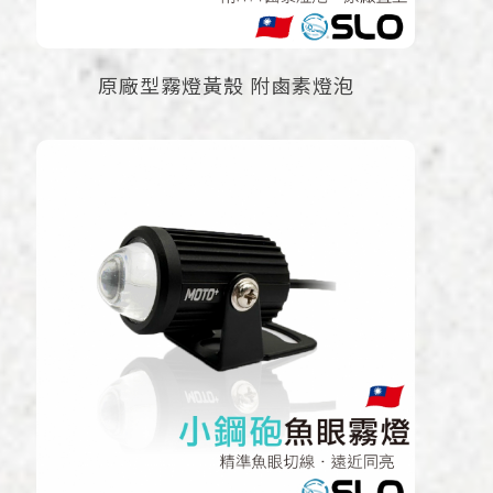
原廠型霧燈黃殼 附鹵素燈泡