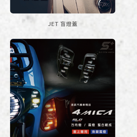
JET 盲燈蓋