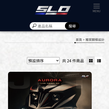
速辰汽機
首頁
> 獨家開模設計
共 24 件商品