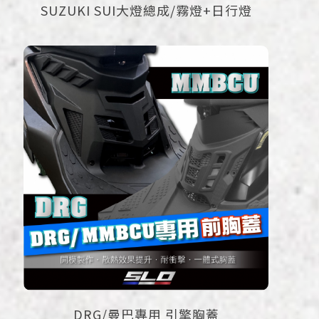
SUZUKI SUI大燈總成/霧燈+日行燈
DRG/曼巴專用 引擎胸蓋