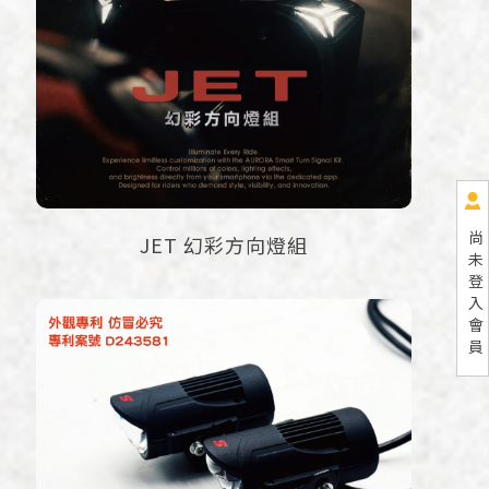
尚
JET 幻彩方向燈組
未
登
入
會
員