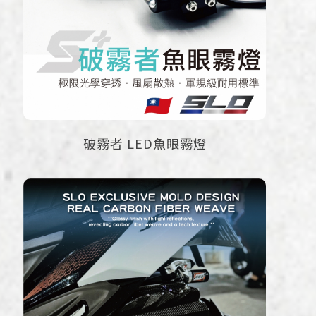
破霧者 LED魚眼霧燈