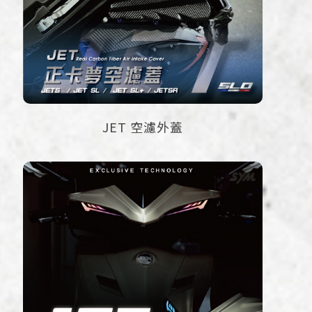
JET 空濾外蓋