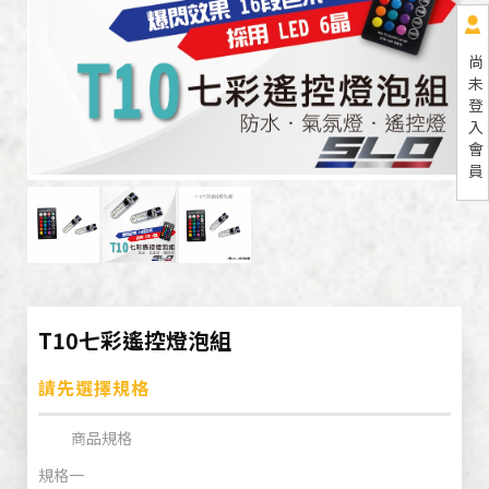
尚
未
登
入
會
員
T10七彩遙控燈泡組
請先選擇規格
商品規格
規格一