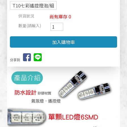
T10七彩遙控燈泡/組
供貨狀況
尚有庫存 0
數量(請輸入)
分享到