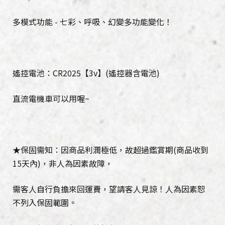
多模式功能 - 七彩、呼吸、幻變多功能變化！
遙控電池：CR2025【3v】(遙控器含電池)
直流電機車可以用喔~
★保固需知：因商品利潤極低，故超過鑑賞期(商品收到
15天內)，非人為因素故障，
需客人自行負擔來回運費，望請客人見諒！人為因素恕
不列入保固範圍。