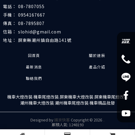
08-7807055
0954167667
08-7895807
slohid@gmail.com
屏東縣潮州鎮自由路141號
回首頁
關於速辰
最新消息
產品介紹
聯絡我們
機車大燈改裝
機車尾燈改裝
屏東機車大燈改裝
屏東機車尾燈改裝
潮州機車大燈改裝
潮州機車尾燈改裝
機車精品批發
Designed by
揚京快客
Copyright © 2026
..
累積人氣: 1248193