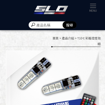
速辰汽機
首頁
>
產品介紹
> T10七彩遙控燈泡
組