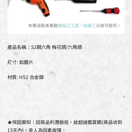
產品名稱：S2鋼六角 梅花頭/六角頭
尺寸: 如圖片
材質: HS2 合金鋼
★保固需知：因商品利潤極低，故超過鑑賞期(商品收到
15天內)，非人為因素故障，