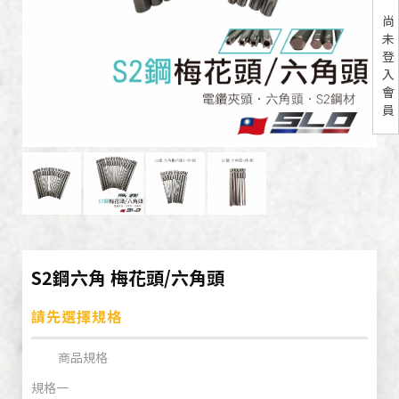
尚
未
登
入
會
員
S2鋼六角 梅花頭/六角頭
請先選擇規格
商品規格
規格一