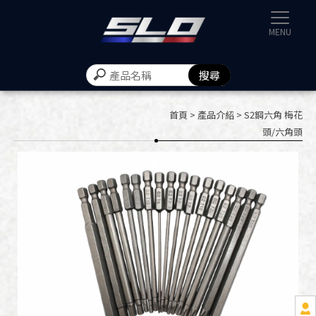
速辰汽機
首頁
>
產品介紹
> S2鋼六角 梅花
頭/六角頭