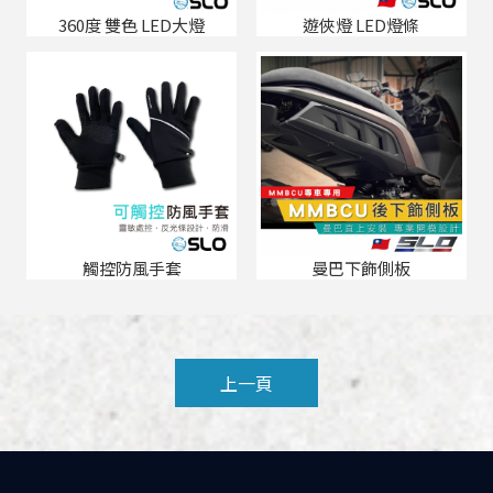
360度 雙色 LED大燈
遊俠燈 LED燈條
觸控防風手套
曼巴下飾側板
上一頁