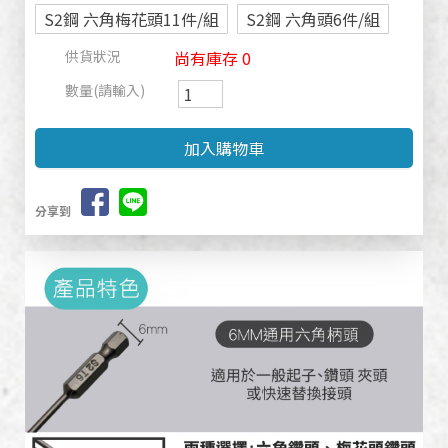
S2鋼 六角梅花頭11件/組
S2鋼 六角頭6件/組
供貨狀況
尚有庫存 0
數量(請輸入)
分享到