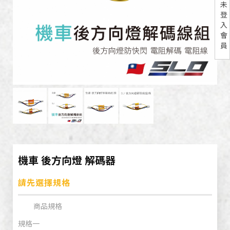
未
登
入
會
員
機車 後方向燈 解碼器
請先選擇規格
商品規格
規格一