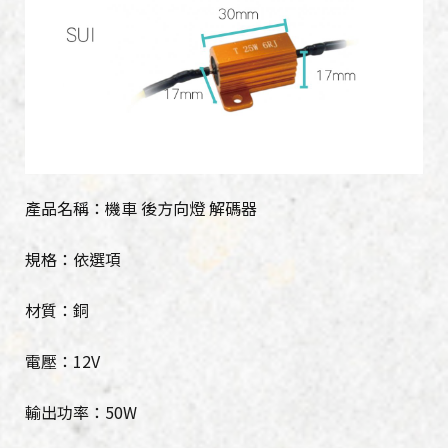
產品名稱：機車 後方向燈 解碼器
規格：依選項
材質：銅
電壓：12V
輸出功率：50W