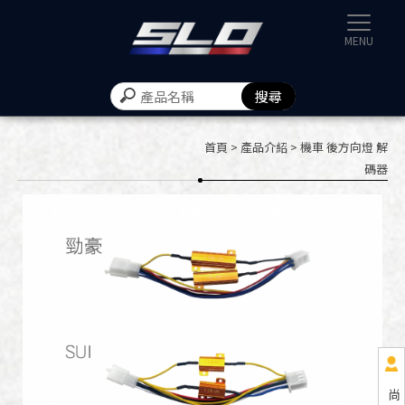
速辰汽機
首頁
>
產品介紹
> 機車 後方向燈 解
碼器
尚