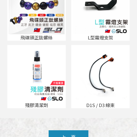
飛碟頭正鈦螺絲
L型霧燈支架
殘膠清潔劑
D1S / D3 線束