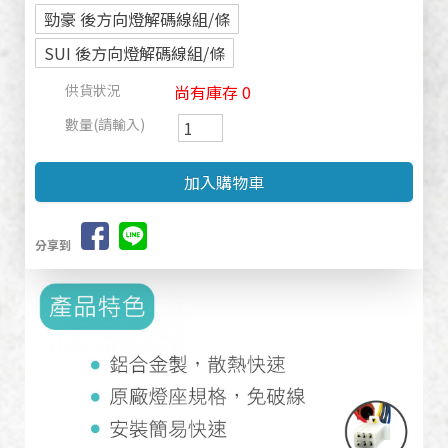
勁豪 後方向燈解碼線組/條
SUI 後方向燈解碼線組/條
供貨狀況
尚有庫存 0
數量(請輸入)
分享到