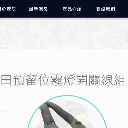
品-機車大燈改裝,機車尾燈改裝,
關於速辰
最新消息
產品介紹
聯絡我們