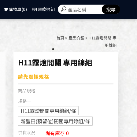
屏東機車大燈改裝,屏東機車尾燈
購物車(0)
匯款通知
首頁
>
產品介紹
> H11霧燈開關 專
用線組
H11霧燈開關 專用線組
請先選擇規格
商品規格
規格一
H11霧燈開關專用線組/條
新豐田(預留位)開關專用線組/條
供貨狀況
尚有庫存 0