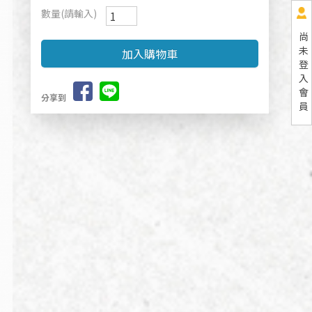
數量(請輸入)
尚
未
登
入
會
分享到
員