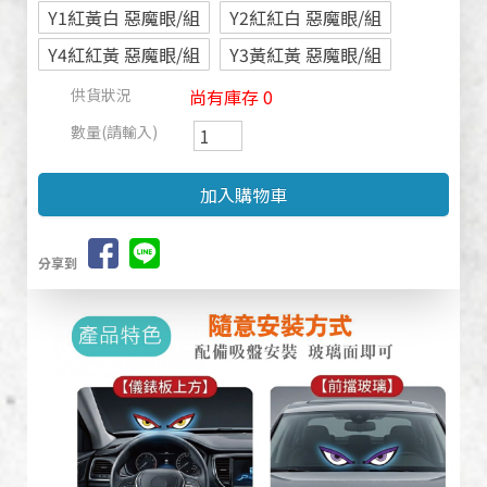
Y1紅黃白 惡魔眼/組
Y2紅紅白 惡魔眼/組
Y4紅紅黃 惡魔眼/組
Y3黃紅黃 惡魔眼/組
供貨狀況
尚有庫存 0
數量(請輸入)
分享到