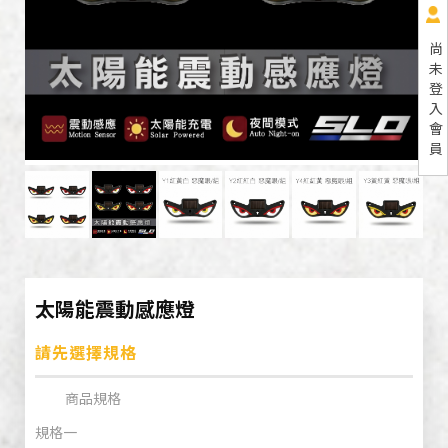
尚
未
登
入
會
員
太陽能震動感應燈
請先選擇規格
商品規格
規格一