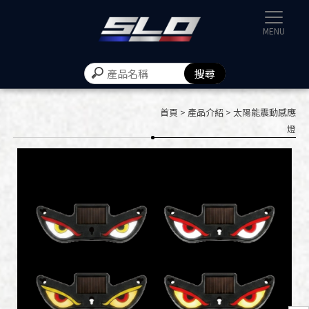
速辰汽機
首頁
>
產品介紹
> 太陽能震動感應
燈