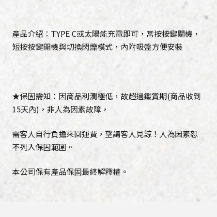
產品介紹：TYPE C或太陽能充電即可，常按按鍵關機，
短按按鍵開機與切換閃爍模式，內附吸盤方便安裝
★保固需知：因商品利潤極低，故超過鑑賞期(商品收到
15天內)，非人為因素故障，
需客人自行負擔來回運費，望請客人見諒！人為因素恕
不列入保固範圍。
本公司保有產品保固最終解釋權。